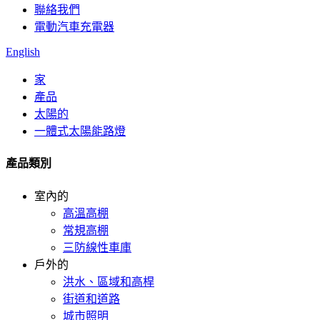
聯絡我們
電動汽車充電器
English
家
產品
太陽的
一體式太陽能路燈
產品類別
室內的
高溫高棚
常規高棚
三防線性車庫
戶外的
洪水、區域和高桿
街道和道路
城市照明