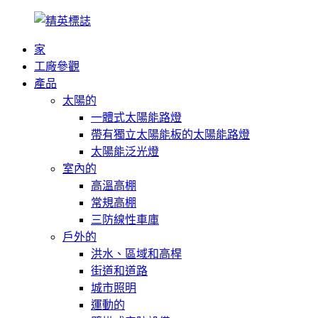
家
工廠參觀
產品
太陽的
一體式太陽能路燈
帶有獨立太陽能板的太陽能路燈
太陽能泛光燈
室內的
高溫高棚
常規高棚
三防線性車庫
戶外的
洪水、區域和高桿
街道和道路
城市照明
運動的