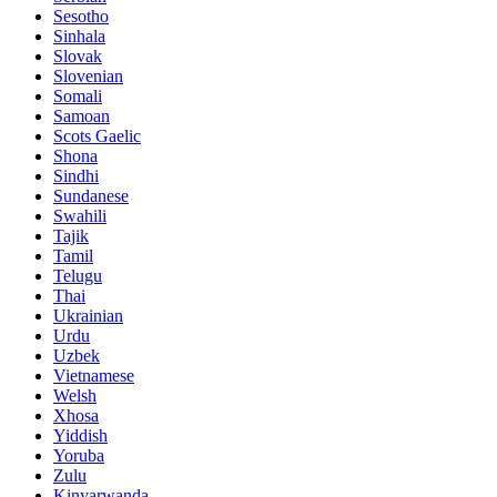
Sesotho
Sinhala
Slovak
Slovenian
Somali
Samoan
Scots Gaelic
Shona
Sindhi
Sundanese
Swahili
Tajik
Tamil
Telugu
Thai
Ukrainian
Urdu
Uzbek
Vietnamese
Welsh
Xhosa
Yiddish
Yoruba
Zulu
Kinyarwanda