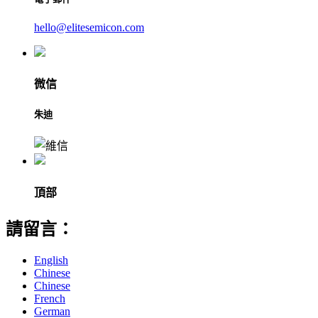
hello@elitesemicon.com
微信
朱迪
頂部
請留言：
English
Chinese
Chinese
French
German