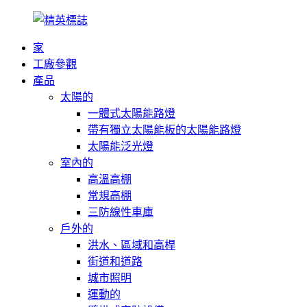
家
工廠參觀
產品
太陽的
一體式太陽能路燈
帶有獨立太陽能板的太陽能路燈
太陽能泛光燈
室內的
高溫高棚
常規高棚
三防線性車庫
戶外的
洪水、區域和高桿
街道和道路
城市照明
運動的