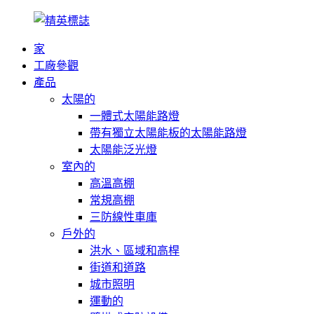
家
工廠參觀
產品
太陽的
一體式太陽能路燈
帶有獨立太陽能板的太陽能路燈
太陽能泛光燈
室內的
高溫高棚
常規高棚
三防線性車庫
戶外的
洪水、區域和高桿
街道和道路
城市照明
運動的