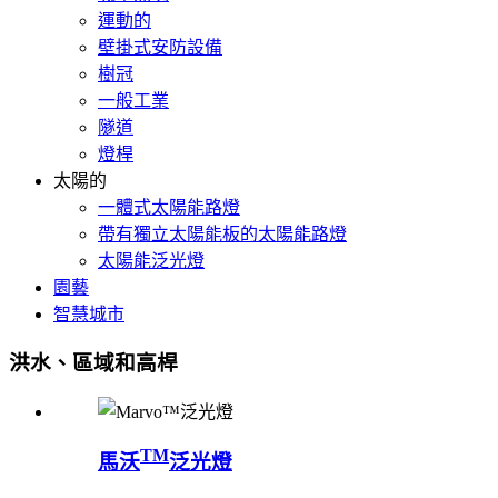
運動的
壁掛式安防設備
樹冠
一般工業
隧道
燈桿
太陽的
一體式太陽能路燈
帶有獨立太陽能板的太陽能路燈
太陽能泛光燈
園藝
智慧城市
洪水、區域和高桿
TM
馬沃
泛光燈