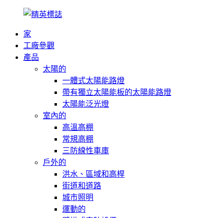
家
工廠參觀
產品
太陽的
一體式太陽能路燈
帶有獨立太陽能板的太陽能路燈
太陽能泛光燈
室內的
高溫高棚
常規高棚
三防線性車庫
戶外的
洪水、區域和高桿
街道和道路
城市照明
運動的