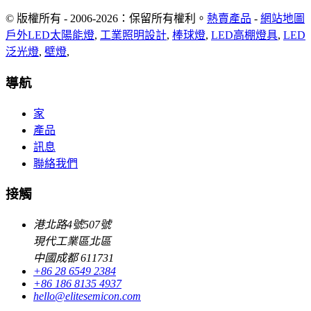
© 版權所有 - 2006-2026：保留所有權利。
熱賣產品
-
網站地圖
戶外LED太陽能燈
,
工業照明設計
,
棒球燈
,
LED高棚燈具
,
LED
泛光燈
,
壁燈
,
導航
家
產品
訊息
聯絡我們
接觸
港北路4號507號
現代工業區北區
中國成都 611731
+86 28 6549 2384
+86 186 8135 4937
hello@elitesemicon.com