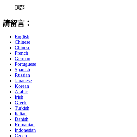
頂部
請留言：
English
Chinese
Chinese
French
German
Portuguese
Spanish
Russian
Japanese
Korean
Arabic
Irish
Greek
Turkish
Italian
Danish
Romanian
Indonesian
Czech